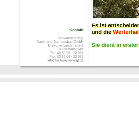
Es ist entscheide
Kontakt
und die
Werterha
Schwarze & Vogt
Dach- und Dachausbau GmbH
Sie dient in erst
Dresdner Landstraße 1
01728 Bannewitz
Tel.: 03 52 06 - 22 081
Fax: 03 52 06 - 22 083
info@schwarze-vogt.de