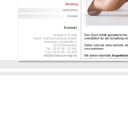
Beratung
Lieferanten
Kontakt
Kontakt
Schwarze & Vogt
Das Dach erfüllt gestalterische
Dach- und Dachausbau GmbH
unerläßlich für die Schaffung
Dresdner Landstraße 1
01728 Bannewitz
Daher sind wir stets bemüht, e
Tel.: 03 52 06 - 22 081
vorzunehmen.
Fax: 03 52 06 - 22 083
info@schwarze-vogt.de
Wir bieten ebenfalls
Inspektio
sondern auch zur längeren Leb
Gemeinsam mit unseren Partne
und ausführen.