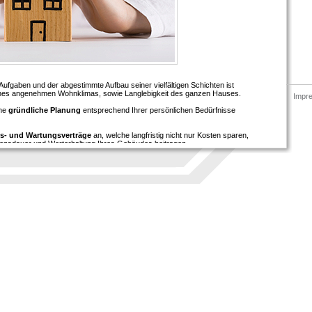
 Aufgaben und der abgestimmte Aufbau seiner vielfältigen Schichten ist
 eines angenehmen Wohnklimas, sowie Langlebigkeit des ganzen Hauses.
Impr
ine
gründliche Planung
entsprechend Ihrer persönlichen Bedürfnisse
ns- und Wartungsverträge
an, welche langfristig nicht nur Kosten sparen,
ensdauer und Werterhaltung Ihres Gebäudes beitragen.
rbetrieben können wir Ihnen auch
Komplettsanierungen
koordinieren, anbieten