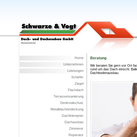
Home
Beratung
Unternehmen
Wir beraten Sie gern vor Ort fa
rund um das Dach einschl. Ba
Leistungen
Dachbodenausbau.
Schiefer
Ziegel
Flachdach
Terrassensanierung
Denkmalschutz
Metalldacheindeckung
Dachklempner
Dachausbau
Zimmerer
Reparatur